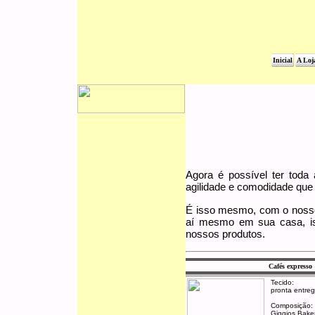
Inicial
A Loj
Agora é possível ter tod
agilidade e comodidade que
É isso mesmo, com o nosso 
aí mesmo em sua casa, i
nossos produtos.
Cafés expresso
Tecido:
pronta entre
Composição:
Giggios Bake